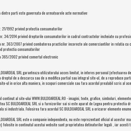
a dintre parti este guvernata de urmatoarele acte normative:
. 21/1992 privind protectia consumatorilor
r. 34/2014 privind drepturile consumatorilor in cadrul contractelor incheiate cu profesio
 nr. 363/2007 privind combaterea practicilor incorecte ale comerciantilor in relatia cu
nd protectia consumatorilor
a 365/2002 privind comertul electronic
LDOARDEAL SRL garanteaza utilizatorului acces limitat, in interes personal (efectuarea 
a dreptul de a descarca sau de a modifica partial sau integral site-ul, de a reproduce parti
site-ul in orice alta maniera, in scopuri comerciale sau fara acordul prealabil scris al ace
ul continut al site-ului WWW.BULDOARDEAL.RO - imagini, texte, grafice, simboluri, elemente 
tea SC BULDOARDEAL SRL si a furnizorilor sai si este aparat de Legea pentru protectia drep
uala si industriala. Folosirea fara acordul SC BULDOARDEAL SRL a oricaror elemente enume
ULDOARDEAL SRL
este o companie independenta, nu este reprezentant oficial al acestor m
e) folosite in continutul acestui website sunt proprietatea detinatorilor legali , iar acesti 