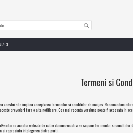
NTACT
Termeni si Condi
rea acestui site implica acceptarea termenilor si conditiilor de mai jos. Recomandam cit
aceste prevederi fara o alta notificare. Cea mai recenta versiune poate fi accesata in ac
l/vizitarea acestui website de catre dumneavoastra se supune Termenilor si conditiilor de 
a si reprezinta intelegerea dintre parti.