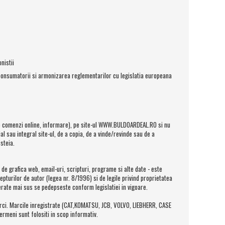
nistii
 consumatorii si armonizarea reglementarilor cu legislatia europeana
de comenzi online, informare), pe site-ul WWW.BULDOARDEAL.RO si nu
al sau integral site-ul, de a copia, de a vinde/revinde sau de a
steia.
de grafica web, email-uri, scripturi, programe si alte date - este
turilor de autor (legea nr. 8/1996) si de legile privind proprietatea
rate mai sus se pedepseste conform legislatiei in vigoare.
arci. Marcile inregistrate (CAT,KOMATSU, JCB, VOLVO, LIEBHERR, CASE
termeni sunt folositi in scop informativ.