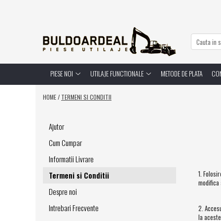
Piese noi
Utilaje functionale
Atasamente
Utilaje agricole
Cupe
PIESE NOI
UTILAJE FUNCTIONALE
METODE DE PLATA
CO
Cuple rapide
Dinti
HOME /
TERMENI SI CONDITII
Furci
Diverse
Ajutor
Bolturi - Bucsi
Cum Cumpar
Bolturi
Informatii Livrare
Bucsi
Diverse
1. Folosi
Termeni si Conditii
modifica 
Consumabile
Despre noi
Filtre
Intrebari Frecvente
2. Accesu
Diverse
la aceste