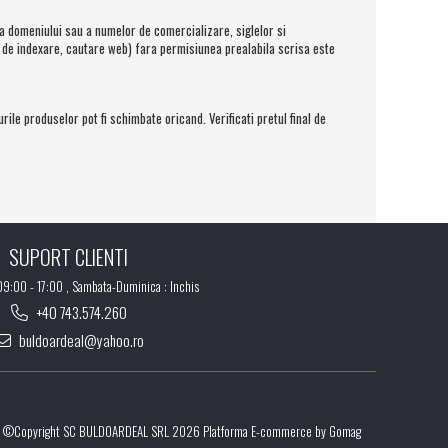
domeniului sau a numelor de comercializare, siglelor si
ci de indexare, cautare web) fara permisiunea prealabila scrisa este
 produselor pot fi schimbate oricand. Verificati pretul final de
SUPORT CLIENTI
 09:00 - 17:00 , Sambata-Duminica : Inchis
+40 743.574.260
buldoardeal@yahoo.ro
©Copyright SC BULDOARDEAL SRL 2026
Platforma E-commerce by Gomag