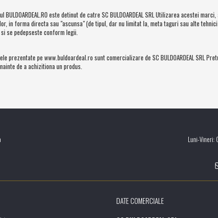
ul BULDOARDEAL.RO este detinut de catre SC BULDOARDEAL SRL Utilizarea acestei marci, a 
r, in forma directa sau "ascunsa" (de tipul, dar nu limitat la, meta taguri sau alte tehni
 si se pedepseste conform legii.
ele prezentate pe www.buldoardeal.ro sunt comercializare de SC BULDOARDEAL SRL Preturile
nainte de a achizitiona un produs.
a
Luni-Vineri:
DATE COMERCIALE