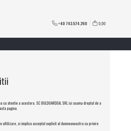
+40 743.574.260
0,00
tii
irea cu atentie a acestora. SC BULDOARDEAL SRL isi asuma dreptul de a
easta pagina.
ultilizare, si implica acceptul explicit al dumneavoastra cu privire