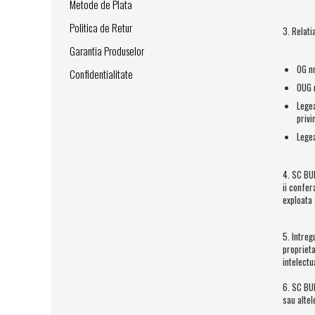
Metode de Plata
Caroserie / Cabina
Politica de Retur
Etansare
3. Relati
Garantia Produselor
Garnituri
OG nr
Simeringuri
Confidentialitate
OUG n
Piese axe / punti
Legea
Piese cutie viteze
privi
Piese cai rulare
Lege
Idler
Role
4. SC BU
ii confer
Stelute / Sprocket
exploata 
Piese electrice
Alternatoare
5. Intreg
Electromotoare
proprieta
intelect
Electrovalve
Diverse
6. SC B
sau altel
Piese hidraulice