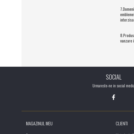
Cilindrii
7.Domeni
Distribuitoare
emblemelo
interzisa
Pompe hidraulice
Diverse
8.Produs
Piese motor
vanzare i
Accesorii
Sistem racire
Diverse
Piese rotire / Brate
SOCIAL
Piese transmisii
Urmareste-ne in social medi
Sistem franare
Discuri
Pompe / Cilindri
Altele
MAGAZINUL MEU
CLIENTI