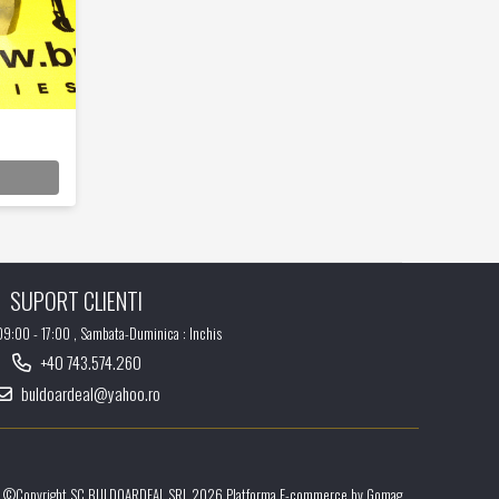
SUPORT CLIENTI
 09:00 - 17:00 , Sambata-Duminica : Inchis
+40 743.574.260
buldoardeal@yahoo.ro
©Copyright SC BULDOARDEAL SRL 2026
Platforma E-commerce by Gomag