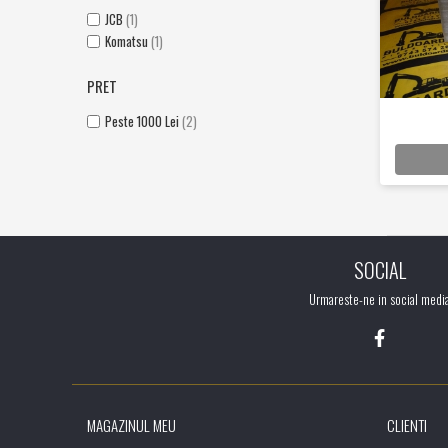
Caroserie / Cabina
JCB
(1)
Komatsu
(1)
Etansare
Garnituri
PRET
Simeringuri
Peste 1000 Lei
(2)
Piese axe / punti
Piese cutie viteze
Piese cai rulare
Idler
Role
SOCIAL
Stelute / Sprocket
Piese electrice
Urmareste-ne in social medi
Alternatoare
Electromotoare
Electrovalve
Diverse
MAGAZINUL MEU
CLIENTI
Piese hidraulice