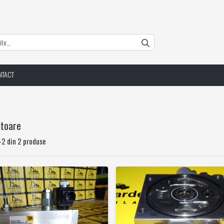
NTACT
itoare
-
2
din
2
produse