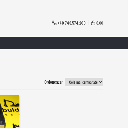
+40 743.574.260
0,00
Ordoneaza: