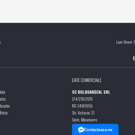
a
Luni-Vineri:
DATE COMERCIALE
lata
SC BULDOARDEAL SRL
Retur
J24/210/2015
duselor
RO 34187656
 Retur
Str. Victoriei 21
Seini, Maramures
Contacteaza-ne