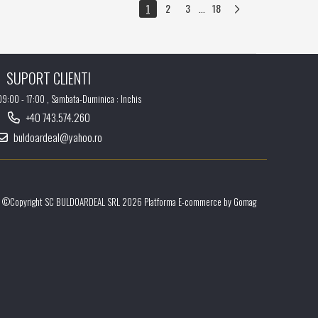
1
2
3
18
...
SUPORT CLIENTI
 09:00 - 17:00 , Sambata-Duminica : Inchis
+40 743.574.260
buldoardeal@yahoo.ro
©Copyright SC BULDOARDEAL SRL 2026
Platforma E-commerce by Gomag