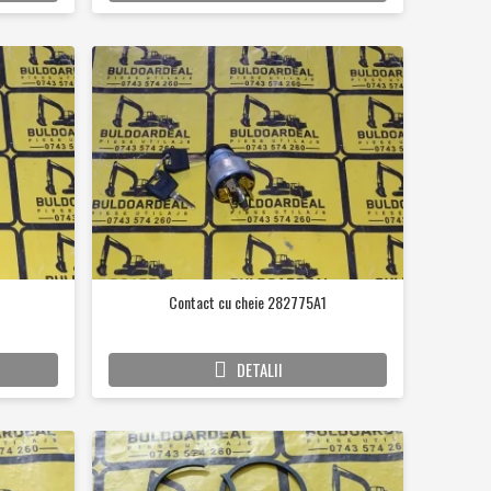
Contact cu cheie 282775A1
DETALII