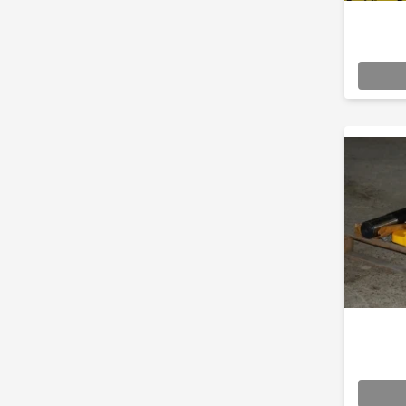
Cilindrii
Distribuitoare
Pompe hidraulice
Diverse
Piese motor
Accesorii
Sistem racire
Diverse
Piese rotire / Brate
Piese transmisii
Sistem franare
Discuri
Pompe / Cilindri
Altele