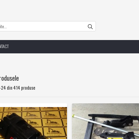
NTACT
rodusele
-
24
din
414
produse