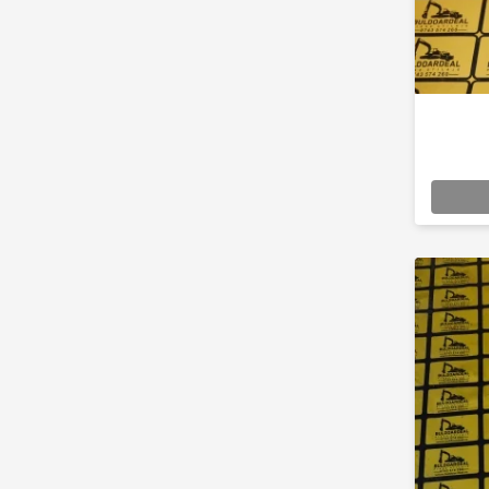
Caroserie / Cabina
Etansare
Garnituri
Simeringuri
Piese axe / punti
Piese cutie viteze
Piese cai rulare
Idler
Role
Stelute / Sprocket
Piese electrice
Alternatoare
Electromotoare
Electrovalve
Diverse
Piese hidraulice