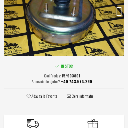
Caroserie / Cabina
Etansare
Garnituri
Simeringuri
Piese axe / punti
Piese cutie viteze
Piese cai rulare
Idler
IN STOC
Role
Cod Produs:
15/903801
Stelute / Sprocket
Ai nevoie de ajutor?
+40 743.574.260
Piese electrice
Alternatoare
Adauga la Favorite
Cere informatii
Electromotoare
Electrovalve
Diverse
Piese hidraulice