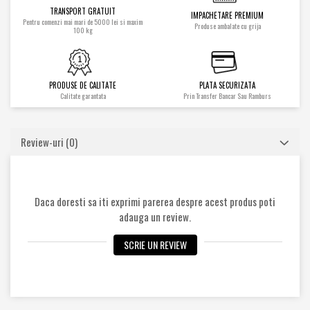
Cilindrii
TRANSPORT GRATUIT
IMPACHETARE PREMIUM
Pentru comenzi mai mari de 5000 lei si maxim
Produse ambalate cu grija
Distribuitoare
100 kg
Pompe hidraulice
Diverse
Piese motor
PRODUSE DE CALITATE
PLATA SECURIZATA
Calitate garantata
Prin Transfer Bancar Sau Ramburs
Accesorii
Sistem racire
Diverse
Review-uri
(0)
Piese rotire / Brate
Piese transmisii
Daca doresti sa iti exprimi parerea despre acest produs poti
Sistem franare
adauga un review.
Discuri
Pompe / Cilindri
SCRIE UN REVIEW
Altele