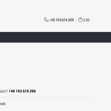
+40 743.574.260
0,00
ajutor?
+40 743.574.260
matii