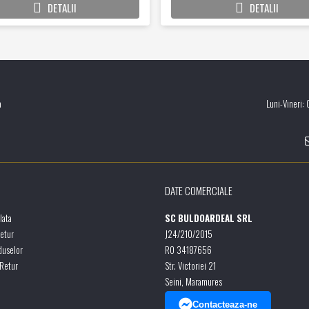
DETALII
DETALII
a
Luni-Vineri:
DATE COMERCIALE
lata
SC BULDOARDEAL SRL
Retur
J24/210/2015
duselor
RO 34187656
 Retur
Str. Victoriei 21
Seini, Maramures
Contacteaza-ne