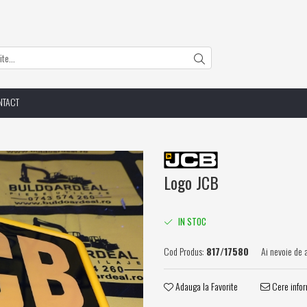
NTACT
Logo JCB
IN STOC
Cod Produs:
817/17580
Ai nevoie de 
Adauga la Favorite
Cere infor