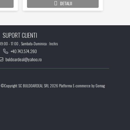
DETALII
SUPORT CLIENTI
 09:00 - 17:00 , Sambata-Duminica : Inchis
+40 743.574.260
buldoardeal@yahoo.ro
©Copyright SC BULDOARDEAL SRL 2026
Platforma E-commerce by Gomag