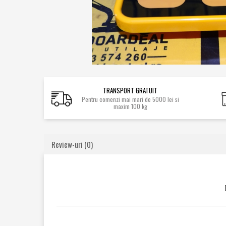
Caroserie / Cabina
Etansare
Garnituri
Simeringuri
Piese axe / punti
Piese cutie viteze
TRANSPORT GRATUIT
Piese cai rulare
Pentru comenzi mai mari de 5000 lei si
maxim 100 kg
Idler
Role
Stelute / Sprocket
Review-uri
(0)
Piese electrice
Alternatoare
Electromotoare
Electrovalve
Diverse
Piese hidraulice