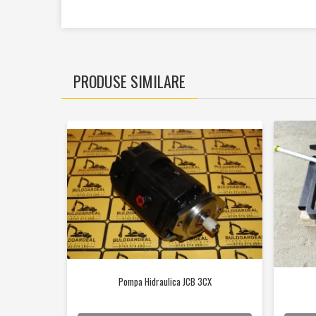
Cilindrii
Distribuitoare
Pompe hidraulice
Diverse
PRODUSE SIMILARE
Piese motor
Accesorii
Sistem racire
Diverse
Piese rotire / Brate
Piese transmisii
Sistem franare
Discuri
Pompe / Cilindri
Altele
Pompa Hidraulica JCB 3CX