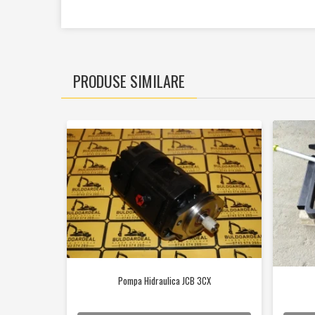
Cilindrii
Distribuitoare
Pompe hidraulice
Diverse
PRODUSE SIMILARE
Piese motor
Accesorii
Sistem racire
Diverse
Piese rotire / Brate
Piese transmisii
Sistem franare
Discuri
Pompe / Cilindri
Altele
Pompa Hidraulica JCB 3CX