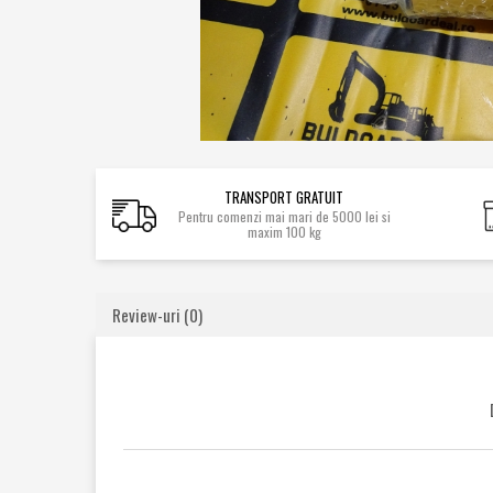
Caroserie / Cabina
Etansare
Garnituri
Simeringuri
Piese axe / punti
Piese cutie viteze
TRANSPORT GRATUIT
Piese cai rulare
Pentru comenzi mai mari de 5000 lei si
maxim 100 kg
Idler
Role
Stelute / Sprocket
Review-uri
(0)
Piese electrice
Alternatoare
Electromotoare
Electrovalve
Diverse
Piese hidraulice