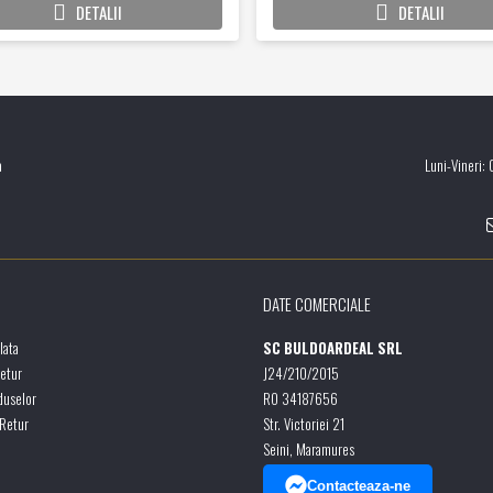
DETALII
DETALII
a
Luni-Vineri:
DATE COMERCIALE
lata
SC BULDOARDEAL SRL
Retur
J24/210/2015
duselor
RO 34187656
 Retur
Str. Victoriei 21
Seini, Maramures
Contacteaza-ne