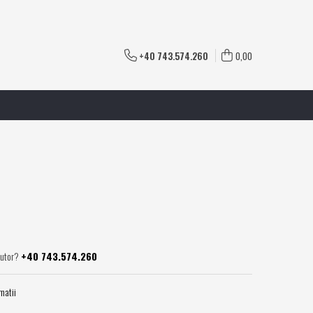
+40 743.574.260
0,00
jutor?
+40 743.574.260
matii