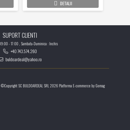
DETALII
SUPORT CLIENTI
 09:00 - 17:00 , Sambata-Duminica : Inchis
+40 743.574.260
buldoardeal@yahoo.ro
©Copyright SC BULDOARDEAL SRL 2026
Platforma E-commerce by Gomag