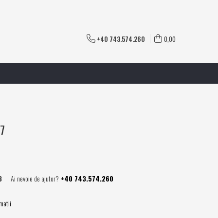
+40 743.574.260
0,00
27
3
Ai nevoie de ajutor?
+40 743.574.260
matii