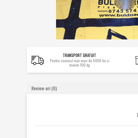
Caroserie / Cabina
Etansare
Garnituri
Simeringuri
Piese axe / punti
Piese cutie viteze
TRANSPORT GRATUIT
Piese cai rulare
Pentru comenzi mai mari de 5000 lei si
maxim 100 kg
Idler
Role
Stelute / Sprocket
Review-uri
(0)
Piese electrice
Alternatoare
Electromotoare
Electrovalve
Diverse
Piese hidraulice