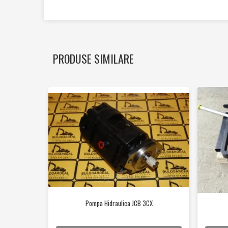
Cilindrii
Distribuitoare
Pompe hidraulice
Diverse
PRODUSE SIMILARE
Piese motor
Accesorii
Sistem racire
Diverse
Piese rotire / Brate
Piese transmisii
Sistem franare
Discuri
Pompe / Cilindri
Altele
Pompa Hidraulica JCB 3CX