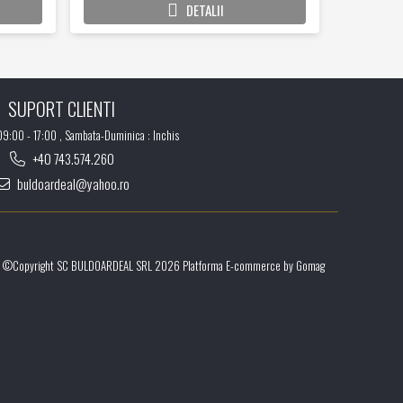
DETALII
SUPORT CLIENTI
 09:00 - 17:00 , Sambata-Duminica : Inchis
+40 743.574.260
buldoardeal@yahoo.ro
©Copyright SC BULDOARDEAL SRL 2026
Platforma E-commerce by Gomag