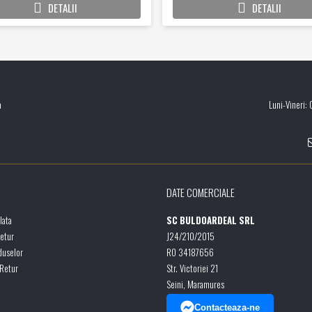
DETALII
DETALII
a
Luni-Vineri:
DATE COMERCIALE
lata
SC BULDOARDEAL SRL
Retur
J24/210/2015
duselor
RO 34187656
 Retur
Str. Victoriei 21
Seini, Maramures
Contacteaza-ne