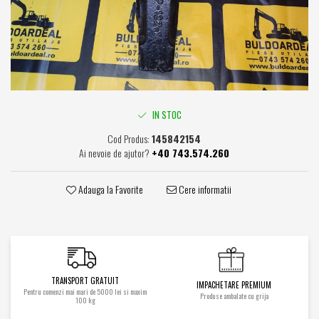
Caroserie / Cabina
Etansare
Garnituri
Simeringuri
Piese axe / punti
Piese cutie viteze
IN STOC
Piese cai rulare
Cod Produs:
145842154
Ai nevoie de ajutor?
+40 743.574.260
Idler
Role
Adauga la Favorite
Cere informatii
Stelute / Sprocket
Piese electrice
Alternatoare
Electromotoare
Electrovalve
TRANSPORT GRATUIT
IMPACHETARE PREMIUM
Diverse
Pentru comenzi mai mari de 5000 lei si maxim
Produse ambalate cu grija
100 kg
Piese hidraulice