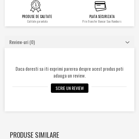
Cilindrii
Distribuitoare
PRODUSE DE CALITATE
PLATA SECURIZATA
Pompe hidraulice
Calitate garantata
Prin Transfer Bancar Sau Ramburs
Diverse
Piese motor
Review-uri
(0)
Accesorii
Sistem racire
Diverse
Daca doresti sa iti exprimi parerea despre acest produs poti
Piese rotire / Brate
adauga un review.
Piese transmisii
SCRIE UN REVIEW
Sistem franare
Discuri
Pompe / Cilindri
Altele
PRODUSE SIMILARE