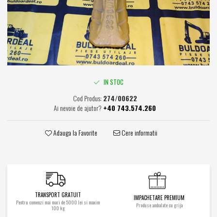
Caroserie / Cabina
Etansare
Garnituri
Simeringuri
Piese axe / punti
Piese cutie viteze
IN STOC
Piese cai rulare
Cod Produs:
274/00622
Idler
Ai nevoie de ajutor?
+40 743.574.260
Role
Stelute / Sprocket
Adauga la Favorite
Cere informatii
Piese electrice
Alternatoare
Electromotoare
Electrovalve
TRANSPORT GRATUIT
Diverse
IMPACHETARE PREMIUM
Pentru comenzi mai mari de 5000 lei si maxim
Produse ambalate cu grija
Piese hidraulice
100 kg