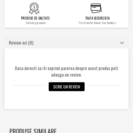
Cilindrii
Distribuitoare
PRODUSE DE CALITATE
PLATA SECURIZATA
Pompe hidraulice
Calitate garantata
Prin Transfer Bancar Sau Ramburs
Diverse
Piese motor
Review-uri
(0)
Accesorii
Sistem racire
Diverse
Piese rotire / Brate
Daca doresti sa iti exprimi parerea despre acest produs poti
adauga un review.
Piese transmisii
Sistem franare
SCRIE UN REVIEW
Discuri
Pompe / Cilindri
Altele
PRODUSE SIMILARE