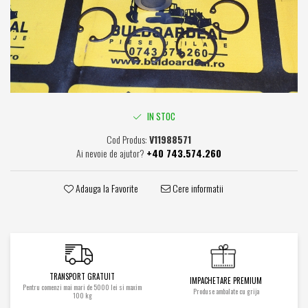
Caroserie / Cabina
Etansare
Garnituri
Simeringuri
Piese axe / punti
Piese cutie viteze
IN STOC
Piese cai rulare
Cod Produs:
V11988571
Idler
Ai nevoie de ajutor?
+40 743.574.260
Role
Stelute / Sprocket
Adauga la Favorite
Cere informatii
Piese electrice
Alternatoare
Electromotoare
Electrovalve
TRANSPORT GRATUIT
Diverse
IMPACHETARE PREMIUM
Pentru comenzi mai mari de 5000 lei si maxim
Produse ambalate cu grija
Piese hidraulice
100 kg