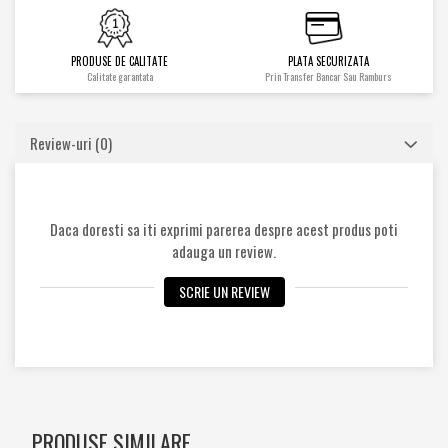
Cilindrii
Distribuitoare
PRODUSE DE CALITATE
PLATA SECURIZATA
Pompe hidraulice
Calitate garantata
Prin Transfer Bancar Sau Ramburs
Diverse
Piese motor
Review-uri
(0)
Accesorii
Sistem racire
Diverse
Piese rotire / Brate
Daca doresti sa iti exprimi parerea despre acest produs poti
adauga un review.
Piese transmisii
Sistem franare
SCRIE UN REVIEW
Discuri
Pompe / Cilindri
Altele
PRODUSE SIMILARE