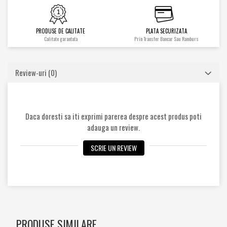
Cilindrii
Distribuitoare
PRODUSE DE CALITATE
PLATA SECURIZATA
Pompe hidraulice
Calitate garantata
Prin Transfer Bancar Sau Ramburs
Diverse
Piese motor
Review-uri
(0)
Accesorii
Sistem racire
Diverse
Piese rotire / Brate
Daca doresti sa iti exprimi parerea despre acest produs poti
adauga un review.
Piese transmisii
Sistem franare
SCRIE UN REVIEW
Discuri
Pompe / Cilindri
Altele
PRODUSE SIMILARE