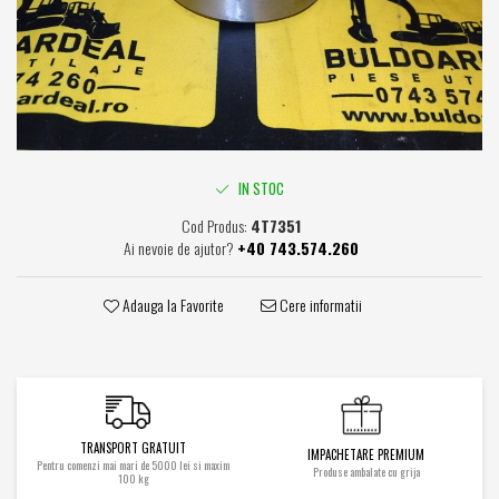
Caroserie / Cabina
Etansare
Garnituri
Simeringuri
Piese axe / punti
Piese cutie viteze
IN STOC
Piese cai rulare
Cod Produs:
4T7351
Idler
Ai nevoie de ajutor?
+40 743.574.260
Role
Stelute / Sprocket
Adauga la Favorite
Cere informatii
Piese electrice
Alternatoare
Electromotoare
Electrovalve
TRANSPORT GRATUIT
Diverse
IMPACHETARE PREMIUM
Pentru comenzi mai mari de 5000 lei si maxim
Produse ambalate cu grija
Piese hidraulice
100 kg