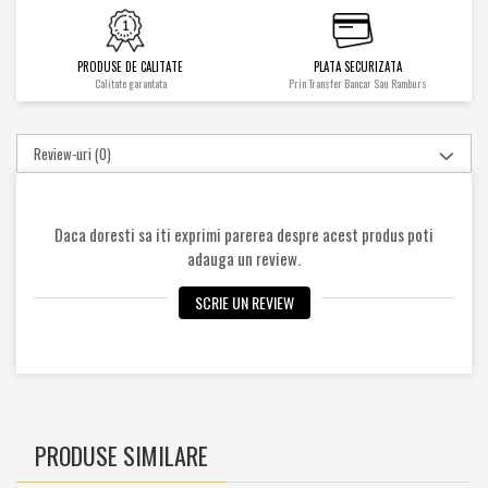
Cilindrii
Distribuitoare
PRODUSE DE CALITATE
PLATA SECURIZATA
Pompe hidraulice
Calitate garantata
Prin Transfer Bancar Sau Ramburs
Diverse
Piese motor
Review-uri
(0)
Accesorii
Sistem racire
Diverse
Daca doresti sa iti exprimi parerea despre acest produs poti
Piese rotire / Brate
adauga un review.
Piese transmisii
SCRIE UN REVIEW
Sistem franare
Discuri
Pompe / Cilindri
Altele
PRODUSE SIMILARE