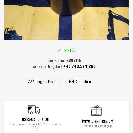
Caroserie / Cabina
Etansare
Garnituri
Simeringuri
Piese axe / punti
Piese cutie viteze
IN STOC
Piese cai rulare
Cod Produs:
2309115
Idler
Ai nevoie de ajutor?
+40 743.574.260
Role
Stelute / Sprocket
Adauga la Favorite
Cere informatii
Piese electrice
Alternatoare
Electromotoare
Electrovalve
TRANSPORT GRATUIT
Diverse
IMPACHETARE PREMIUM
Pentru comenzi mai mari de 5000 lei si maxim
Produse ambalate cu grija
Piese hidraulice
100 kg