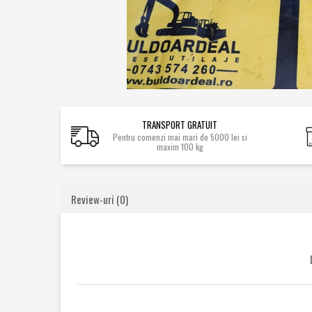
Caroserie / Cabina
Etansare
Garnituri
Simeringuri
Piese axe / punti
Piese cutie viteze
TRANSPORT GRATUIT
Piese cai rulare
Pentru comenzi mai mari de 5000 lei si
maxim 100 kg
Idler
Role
Stelute / Sprocket
Review-uri
(0)
Piese electrice
Alternatoare
Electromotoare
Electrovalve
Diverse
Piese hidraulice