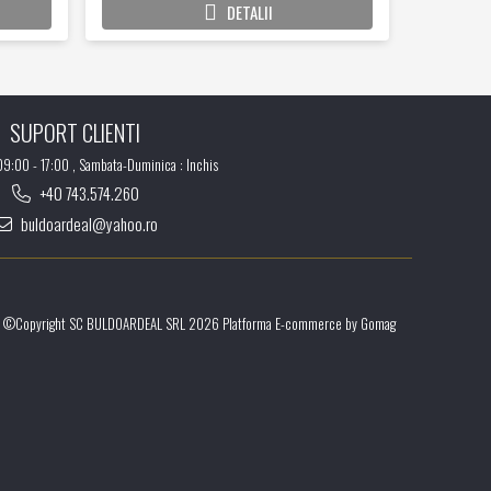
DETALII
SUPORT CLIENTI
 09:00 - 17:00 , Sambata-Duminica : Inchis
+40 743.574.260
buldoardeal@yahoo.ro
©Copyright SC BULDOARDEAL SRL 2026
Platforma E-commerce by Gomag