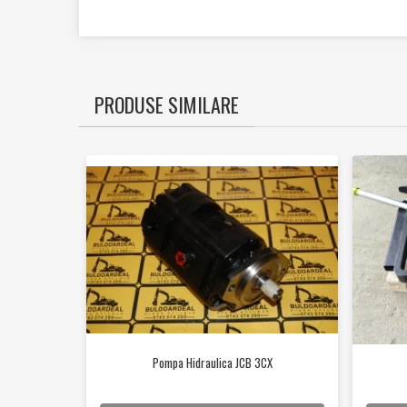
Cilindrii
Distribuitoare
Pompe hidraulice
Diverse
PRODUSE SIMILARE
Piese motor
Accesorii
Sistem racire
Diverse
Piese rotire / Brate
Piese transmisii
Sistem franare
Discuri
Pompe / Cilindri
Altele
Pompa Hidraulica JCB 3CX