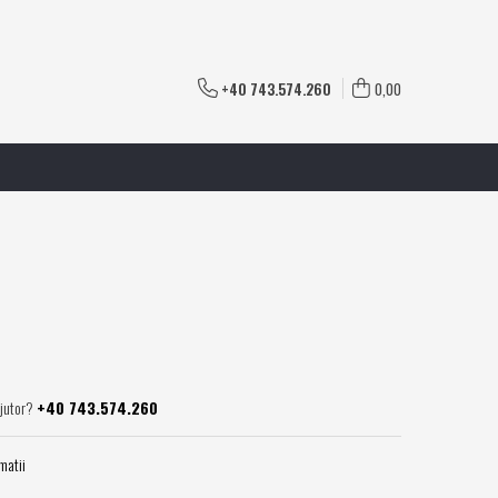
+40 743.574.260
0,00
ajutor?
+40 743.574.260
matii