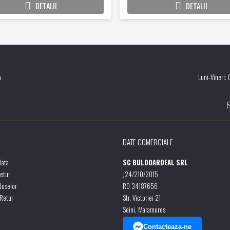
DETALII
DETALII
a
Luni-Vineri:
DATE COMERCIALE
lata
SC BULDOARDEAL SRL
Retur
J24/210/2015
duselor
RO 34187656
 Retur
Str. Victoriei 21
Seini, Maramures
Contacteaza-ne