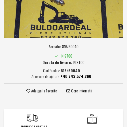
Caroserie / Cabina
Etansare
Garnituri
Simeringuri
Piese axe / punti
Piese cutie viteze
Aerisitor 816/60040
Piese cai rulare
IN STOC
Idler
Durata de livrare:
IN STOC
Role
Cod Produs:
816/60040
Ai nevoie de ajutor?
+40 743.574.260
Stelute / Sprocket
Piese electrice
Adauga la Favorite
Cere informatii
Alternatoare
Electromotoare
Electrovalve
Diverse
Piese hidraulice
TRANSPORT GRATUIT