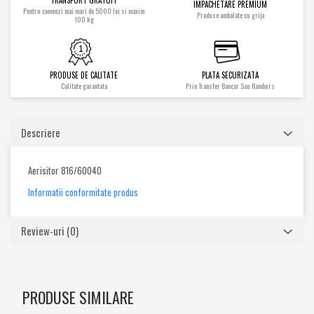
IMPACHETARE PREMIUM
Cilindrii
Pentru comenzi mai mari de 5000 lei si maxim
Produse ambalate cu grija
100 kg
Distribuitoare
Pompe hidraulice
Diverse
PRODUSE DE CALITATE
PLATA SECURIZATA
Piese motor
Calitate garantata
Prin Transfer Bancar Sau Ramburs
Accesorii
Sistem racire
Descriere
Diverse
Piese rotire / Brate
Aerisitor 816/60040
Piese transmisii
Informatii conformitate produs
Sistem franare
Discuri
Review-uri
(0)
Pompe / Cilindri
Altele
PRODUSE SIMILARE